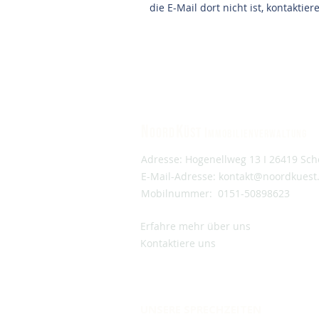
die E-Mail dort nicht ist, kontaktie
N
K
oord
üst I
mmobilienverwaltung
Adresse: Hogenellweg 13 I 26419 Sch
E-Mail-Adresse:
kontakt@noordkuest
Mobilnummer:
0151-50898623
Erfahre mehr ü
ber uns
Kontaktiere uns
UNSERE SPRECHZEITEN