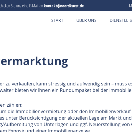
chicken Sie uns eine E-Mail an
M
kontakt@noordkuest.de
START
ÜBER UNS
DIENSTLEI
vermarktung
er zu verkaufen, kann stressig und aufwendig sein – muss 
walter bieten wir Ihnen ein Rundumpaket bei der Immobil
en zählen:
d um die Immobilienvermietung oder den Immobilienverkauf
es unter Berücksichtigung der aktuellen Lage am Markt und
Aufbereitung von Unterlagen und ggf. Neuerstellung von
inem Exposé und einer Immobilienanzeige