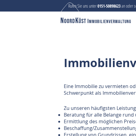
Rufen Sie uns unter
an oder s
0151-50898623
N
K
oord
üst I
mmobilienverwaltung
Immobilien
Eine Immobilie zu vermieten od
Schwerpunkt als Immobilienver
Zu unseren häufigsten Leistung
Beratung für alle Belange run
Ermittlung des möglichen Preis
Beschaffung/Zusammenstellung/
Erstellung von Grundrissen, e