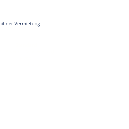
mit der Vermietung
Standard
b 1,5 Netto – Kaltmieten zzgl.
MwSt.
Objektabhängig