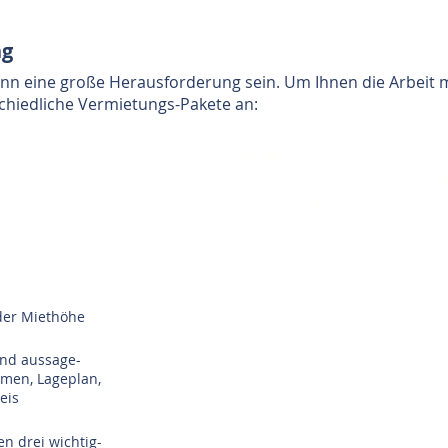
ng
ann eine große Herausforderung sein. Um Ihnen die Arbeit 
chiedliche Vermietungs-Pakete an:
Basic
1 Netto – Kaltmiete zzgl. MwSt.
a
min. 500,–€ zzgl. MwSt.
der Miethöhe
und aussage-
hmen, Lageplan,
eis
en drei wichtig-