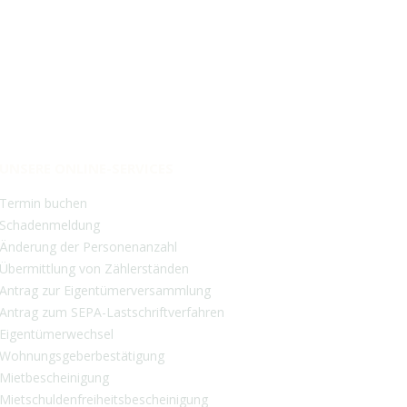
UNSERE ONLINE-SERVICES
Termin buchen
Schadenmeldung
Änderung der Personenanzahl
Übermittlung von Zählerstände
n
Antrag zur Eigentümerversammlung
Antrag zum SEPA-Lastschriftverfahren
Eigentümerwechsel
Wohnungsgeberbestätigung
Mietbescheinigung
Mietschuldenfreiheitsbescheinigung