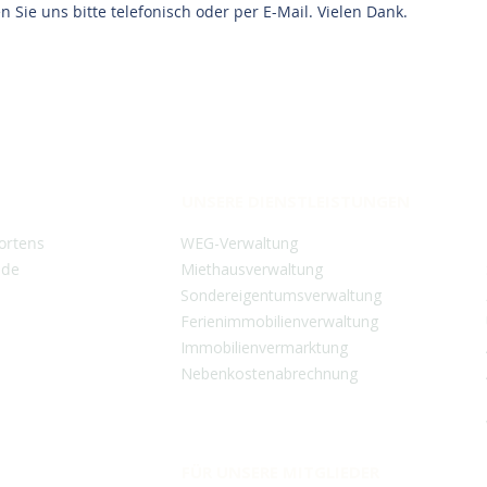
ren Sie uns bitte telefonisch oder per E-Mail. Vielen Dank.
UNSERE DIENSTLEISTUNGEN
ortens
WEG-Verwaltung
.de
Miethausverwaltung
Sondereigentumsverwaltung
Ferienimmobilienverwaltung
Immobilienvermarktung
Nebenkostenabrechnung
FÜR UNSERE MITGLIEDER